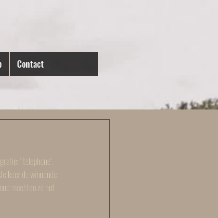
p
Contact
fie: " telephone".
te keer de winnende 
avond mochten ze het 