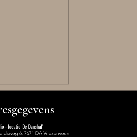
esgegevens
io - locatie 'De Danshal'
heidsweg 6, 7671 DA Vriezenveen