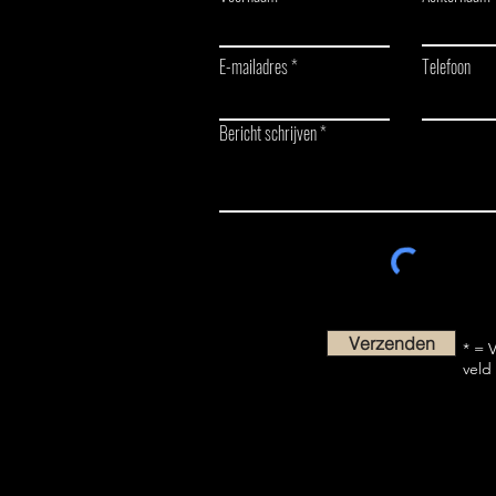
2x Kampioen, Iedereen in de Prijzen
op het NK!
E-mailadres
Telefoon
Bericht schrijven
Verzenden
* = V
veld