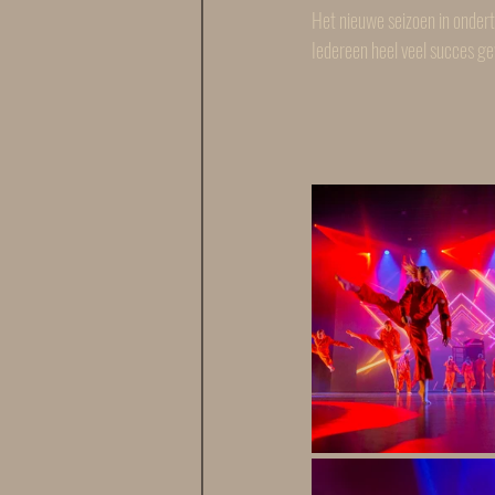
Het nieuwe seizoen in onder
Iedereen heel veel succes g