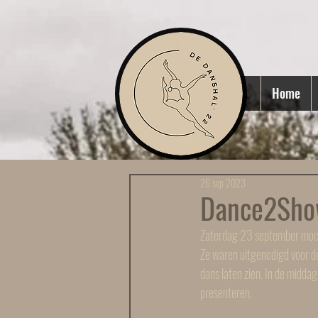
Home
26 sep 2023
Dance2Sho
Zaterdag 23 september moch
Ze waren uitgenodigd voor d
dans laten zien. In de midda
presenteren.