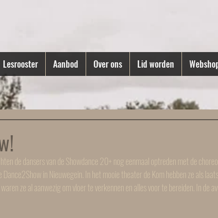
Lesrooster
Aanbod
Over ons
Lid worden
Websho
w!
ten de dansers van de Showdance 20+ nog eenmaal optreden met de choreogra
e Dance2Show in Nieuwegein. In het mooie theater de Kom hebben ze als laats
g waren ze al aanwezig om vloer te verkennen en alles voor te bereiden. In de 