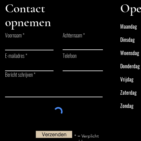
Contact
Ope
opnemen
Maandag
Voornaam
Achternaam
Dinsdag
2x Kampioen, Iedereen in de Prijzen
Nieuw! Peuter
op het NK!
augustus 202
Woensdag
E-mailadres
Telefoon
Donderdag
Bericht schrijven
Vrijdag
Zaterdag
Zondag
Verzenden
* = Verplicht