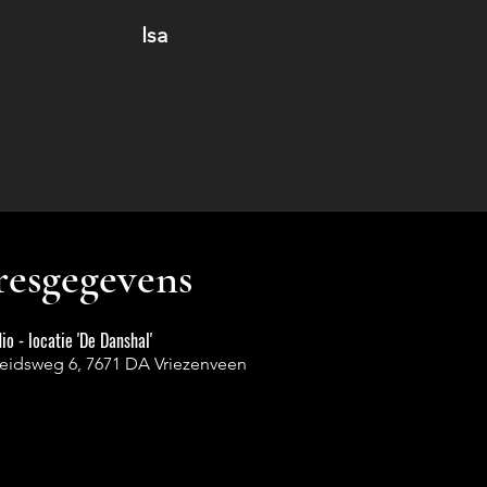
Isa
esgegevens
io - locatie 'De Danshal'
heidsweg 6, 7671 DA Vriezenveen