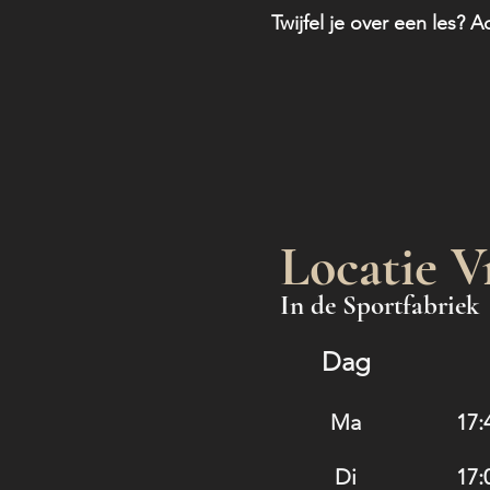
Twijfel je over een les?
Locatie V
In de Sportfabriek
Dag
Ma
17:
Di
17: