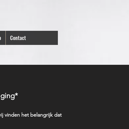
p
Contact
iging*
j vinden het belangrijk dat