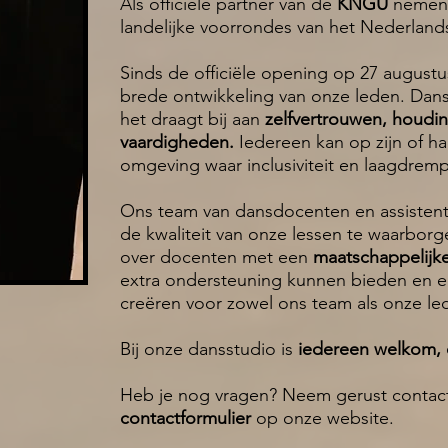
Als officiële partner van de
KNGU
nemen 
landelijke voorrondes van het Nederla
Sinds de officiële opening op 27 augustu
brede ontwikkeling van onze leden. Dans
het draagt bij aan
zelfvertrouwen, houdin
vaardigheden.
Iedereen kan op zijn of ha
omgeving waar inclusiviteit en laagdremp
Ons team van dansdocenten en assistenten
de kwaliteit van onze lessen te waarborg
over docenten met een
maatschappelijk
extra ondersteuning kunnen bieden en een
creëren voor zowel ons team als onze l
Bij onze dansstudio is
iedereen welkom, o
Heb je nog vragen? Neem gerust contact
contactformulier
op onze website.