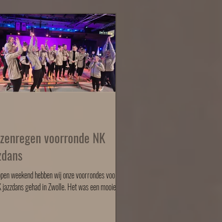
jzenregen voorronde NK
zdans
open weekend hebben wij onze voorrondes voor
 jazzdans gehad in Zwolle. Het was een mooie en
dag samen, waarin iedereen met focus, trots en
lezier heeft gedanst. We zijn mega trots op alle