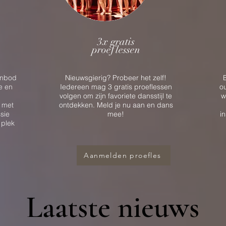
3x gratis
proeflessen
anbod
Nieuwsgierig? Probeer het zelf!
e en
Iedereen mag 3 gratis proeflessen
o
volgen om zijn favoriete dansstijl te
w
 met
ontdekken. Meld je nu aan en dans
sie
mee!
i
 plek
Aanmelden proefles
Laatste nieuws