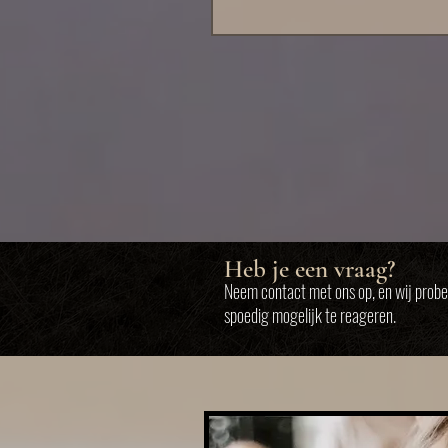
we het wedstrijdseizoen af tijdens de Open
Kampioenschappen. Met maar liefst drie 
vol dans was dit een prachtige eerste gel
onze teams om hun choreografieën te oefe
het eerst op de wedstrijdvloer te laten zien
teams
Heb je een vraag?
Neem contact met ons op, en wij probe
spoedig mogelijk te reageren.