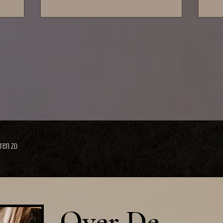
 Friese
programma’s
egenheid voor
nen en voor
. Een aantal
ren zo
Over De