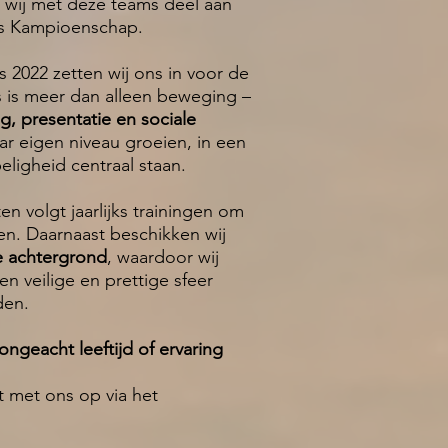
wij met deze teams deel aan
nds Kampioenschap.
s 2022 zetten wij ons in voor de
 is meer dan alleen beweging –
g, presentatie en sociale
ar eigen niveau groeien, in een
eligheid centraal staan.
 volgt jaarlijks trainingen om
en. Daarnaast beschikken wij
e achtergrond
, waardoor wij
 veilige en prettige sfeer
eden.
ngeacht leeftijd of ervaring
 met ons op via het