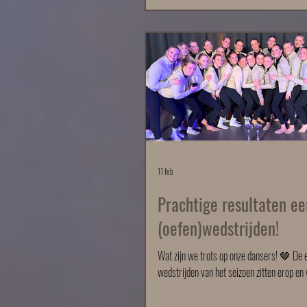
ongelofelijk! Showdance Advanced 20+ Nederlands
Kampioen! Jazzdans D t/m 13 jaar Bondskampioen!
Showdance Advanced t/m 19 jaar, tweede 
Jazzdans A t/m 16 jaar, derde plaats Ook
een gastoptreden verzorgen omdat dit lande
geëindigd met de voorrond
11 feb
Prachtige resultaten ee
(oefen)wedstrijden!
Wat zijn we trots op onze dansers! 🤎 De eerste
wedstrijden van het seizoen zitten erop en
alle teams zich al fantastisch laten zien. O
Kampioenschappen – 24 januari Op 24 jan