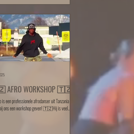
s. Er is hard gewerkt de afgelopen tijd en dat
 het podium goed terug te zien. Met elkaar
n we prachtige dansen neergezet, wat heeft
 tot maar liefst 8 podiumplekken ❤️ Daarnaast
 drie teams zich geplaatst voor het NK Jazzdans
tterdam
2025
🇿 AFRO WORKSHOP 🇹🇿
is een professionele afrodanser uit Tanzania en
bij ons een workshop geven! 🇹🇿Hij is veel
met Afrikaanse dans, Afro en...