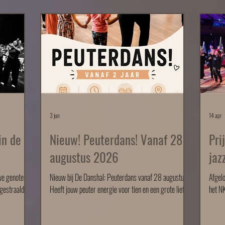
3 jun
14 apr
in de
Nieuw! Peuterdans! Vanaf 28
Pri
augustus 2026
jaz
e genoten
Nieuw bij De Danshal: Peuterdans vanaf 28 augustus!
Afgel
 gestraald op
Heeft jouw peuter energie voor tien en een grote liefde
het NK
en beker
voor muziek en bewegen? Dan is peuterdans bij De
fijne 
mpioenen!
Danshal dé perfecte activiteit! Vanaf vrijdag 28
veel p