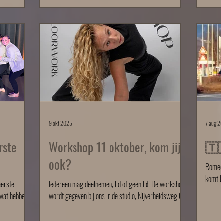
augustus 2026 starten we met een gezellige
danser
peuterdansles van 45 minuten, iedere vrijdagmorgen
was op
plaats
van 09:45 tot 10:30 uur. Tijdens de lessen maken
hebbe
 mocht de D9
peuters op een speelse manier kennis met dans,
geleid
lijk 6e zijn
muziek en beweging. We springen, draaien, klappen,
hebben
ontdekken ritmes en beleven samen
in Ro
9 okt 2025
7 aug 
rste
Workshop 11 oktober, kom jij
🇹
ook?
Romeo 
komt 
Iedereen mag deelnemen, lid of geen lid! De workshop
bezig 
 wat hebben
wordt gegeven bij ons in de studio, Nijverheidsweg 6!
pen Friese
uari trapten