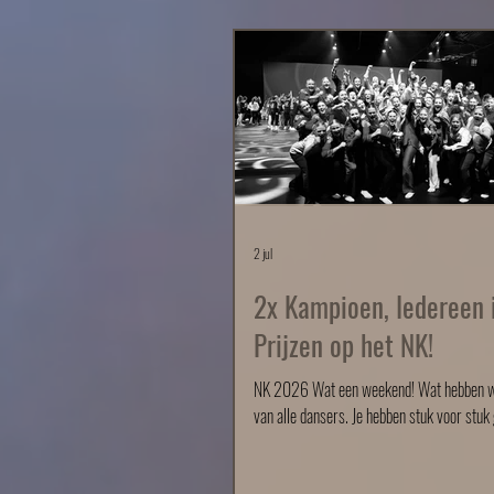
2 jul
2x Kampioen, Iedereen 
Prijzen op het NK!
NK 2026 Wat een weekend! Wat hebben w
van alle dansers. Je hebben stuk voor stuk
dit prachtige podium! Alle teams hebben e
meegenomen naar huis en we hebben 2 ka